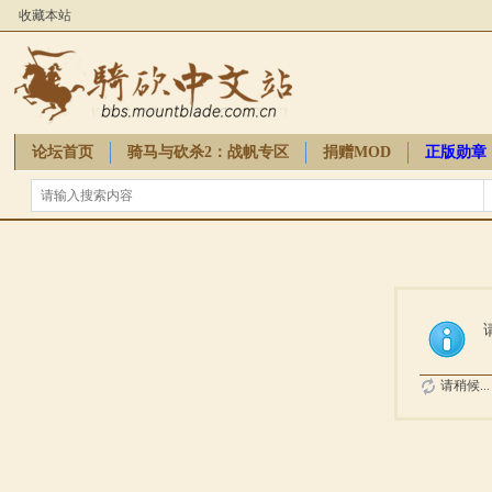
收藏本站
论坛首页
骑马与砍杀2：战帆专区
捐赠MOD
正版勋章
骑砍周边
请稍候...