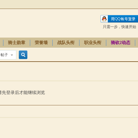
只需一步，快速开始
骑士勋章
荣誉墙
战队头衔
职业头衔
骑砍2动态
帖子
搜
索
请先登录后才能继续浏览