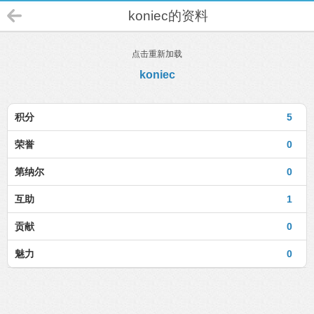
koniec的资料
点击重新加载
koniec
积分
5
荣誉
0
第纳尔
0
互助
1
贡献
0
魅力
0