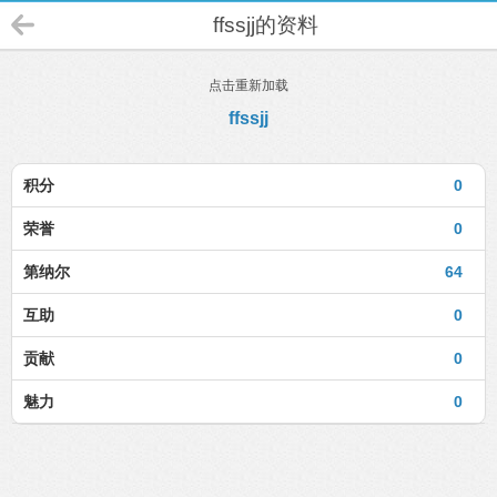
ffssjj的资料
点击重新加载
ffssjj
积分
0
荣誉
0
第纳尔
64
互助
0
贡献
0
魅力
0