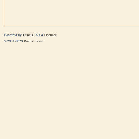
马
Powered by
Discuz!
X3.4
Licensed
© 2001-2023
Discuz! Team
.
与