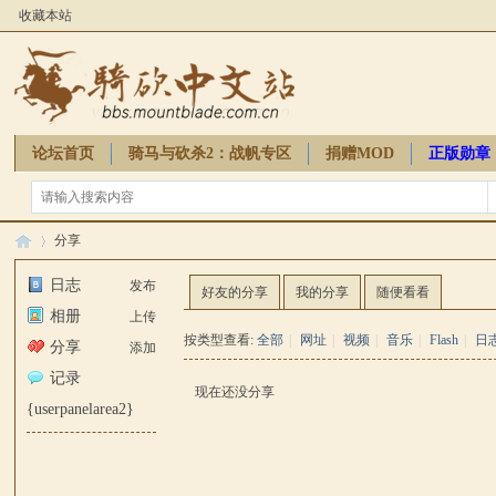
收藏本站
论坛首页
骑马与砍杀2：战帆专区
捐赠MOD
正版勋章
骑砍周边
分享
日志
发布
好友的分享
我的分享
随便看看
相册
上传
骑
›
按类型查看:
全部
|
网址
|
视频
|
音乐
|
Flash
|
日
分享
添加
记录
现在还没分享
{userpanelarea2}