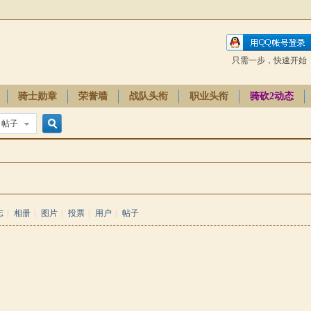
只需一步，快速开始
骑士勋章
荣誉墙
战队头衔
职业头衔
骑砍2动态
帖子
搜
索
志
|
相册
|
图片
|
投票
|
用户
|
帖子