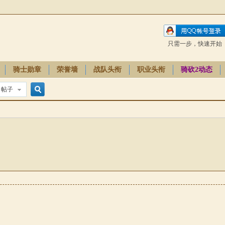
只需一步，快速开始
骑士勋章
荣誉墙
战队头衔
职业头衔
骑砍2动态
帖子
搜
索