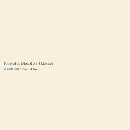
马
Powered by
Discuz!
X3.4
Licensed
© 2001-2023
Discuz! Team
.
与