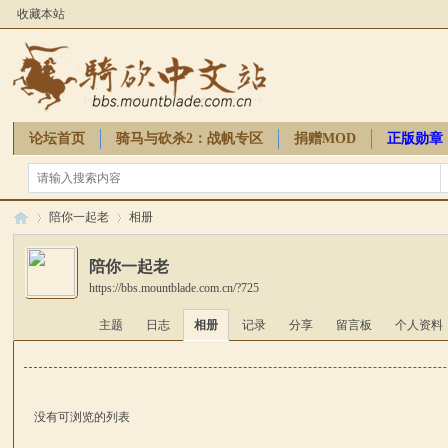
收藏本站
论坛首页
骑马与砍杀2：战帆专区
捐赠MOD
正版勋章
骑砍周边
陪你一起老
相册
陪你一起老
https://bbs.mountblade.com.cn/?725
骑
›
›
主题
日志
相册
记录
分享
留言板
个人资料
没有可浏览的列表