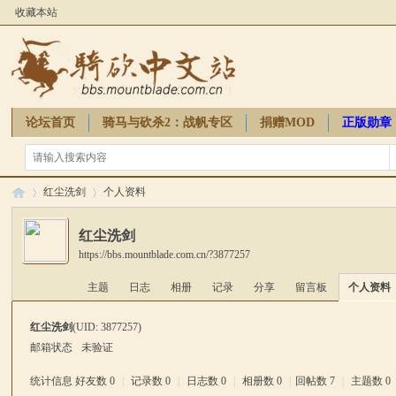
收藏本站
论坛首页
骑马与砍杀2：战帆专区
捐赠MOD
正版勋章
骑砍周边
红尘洗剑
个人资料
红尘洗剑
https://bbs.mountblade.com.cn/?3877257
骑
›
›
主题
日志
相册
记录
分享
留言板
个人资料
红尘洗剑
(UID: 3877257)
邮箱状态
未验证
统计信息
好友数 0
|
记录数 0
|
日志数 0
|
相册数 0
|
回帖数 7
|
主题数 0