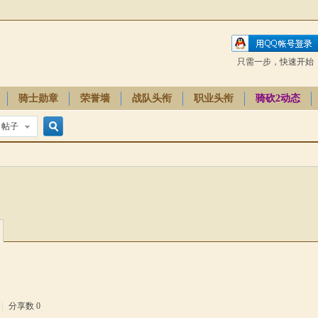
只需一步，快速开始
骑士勋章
荣誉墙
战队头衔
职业头衔
骑砍2动态
帖子
搜
索
|
分享数 0