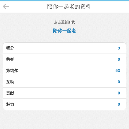
陪你一起老的资料
点击重新加载
陪你一起老
积分
9
荣誉
0
第纳尔
53
互助
0
贡献
0
魅力
0