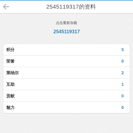
2545119317的资料
点击重新加载
2545119317
积分
5
荣誉
0
第纳尔
2
互助
1
贡献
0
魅力
0