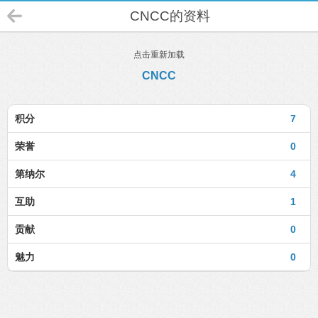
CNCC的资料
点击重新加载
CNCC
积分
7
荣誉
0
第纳尔
4
互助
1
贡献
0
魅力
0