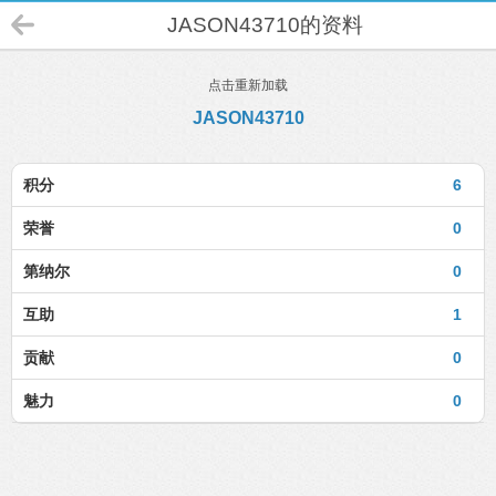
JASON43710的资料
点击重新加载
JASON43710
积分
6
荣誉
0
第纳尔
0
互助
1
贡献
0
魅力
0