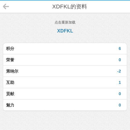
XDFKL的资料
点击重新加载
XDFKL
积分
6
荣誉
0
第纳尔
-2
互助
1
贡献
0
魅力
0