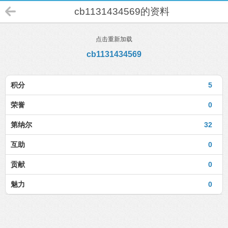
cb1131434569的资料
点击重新加载
cb1131434569
积分
5
荣誉
0
第纳尔
32
互助
0
贡献
0
魅力
0