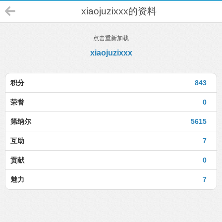
xiaojuzixxx的资料
点击重新加载
xiaojuzixxx
积分
843
荣誉
0
第纳尔
5615
互助
7
贡献
0
魅力
7