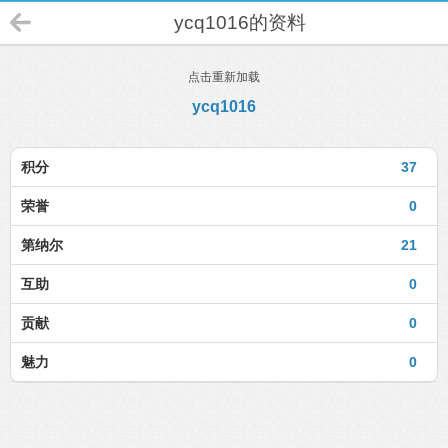
ycq1016的资料
点击重新加载
ycq1016
积分
37
荣誉
0
第纳尔
21
互助
0
贡献
0
魅力
0