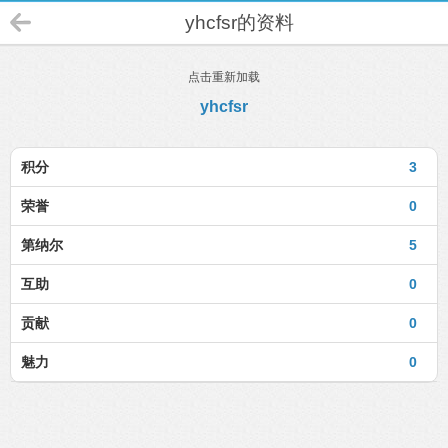
yhcfsr的资料
点击重新加载
yhcfsr
积分
3
荣誉
0
第纳尔
5
互助
0
贡献
0
魅力
0