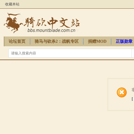
收藏本站
论坛首页
骑马与砍杀2：战帆专区
捐赠MOD
正版勋章
骑砍周边