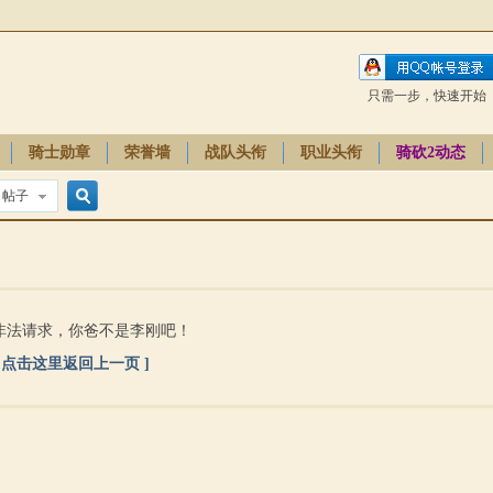
只需一步，快速开始
骑士勋章
荣誉墙
战队头衔
职业头衔
骑砍2动态
帖子
搜
索
非法请求，你爸不是李刚吧！
[ 点击这里返回上一页 ]