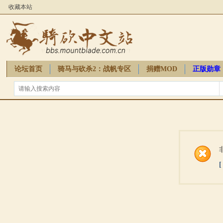
收藏本站
论坛首页
骑马与砍杀2：战帆专区
捐赠MOD
正版勋章
骑砍周边