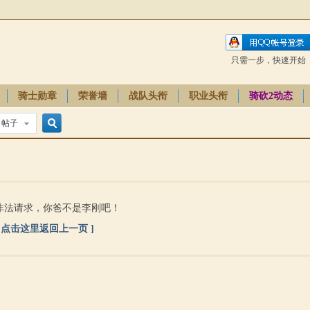
只需一步，快速开始
骑士勋章
荣誉墙
战队头衔
职业头衔
骑砍2动态
帖子
搜
索
非法请求，你爸不是李刚吧！
[ 点击这里返回上一页 ]