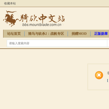
收藏本站
论坛首页
骑马与砍杀2：战帆专区
捐赠MOD
正版勋章
骑砍周边