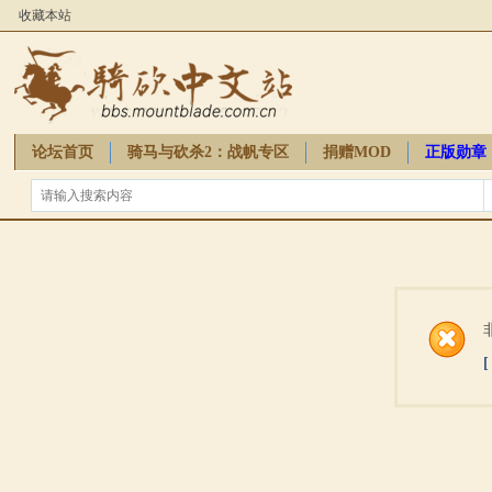
收藏本站
论坛首页
骑马与砍杀2：战帆专区
捐赠MOD
正版勋章
骑砍周边