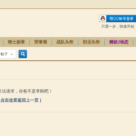
只需一步，快速开始
骑士勋章
荣誉墙
战队头衔
职业头衔
骑砍2动态
帖子
搜
索
非法请求，你爸不是李刚吧！
[ 点击这里返回上一页 ]