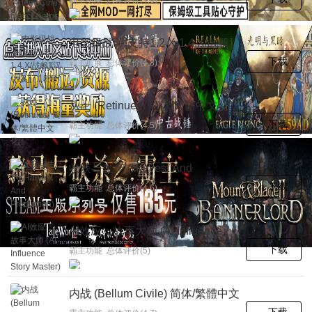
體中文化
电影级战斗[支持1.2.X-1.4.X/战帆]
[汉化版][7.18更新]
下载
霸主扩展 总体评价(4.8)
从士 (Retinues) 简体/繁體中文化
下载
霸主功能 总体评价(4.5)
收获与生产 (Harvest And
Production) 简体/繁體中文化
下载
霸主功能 总体评价(4.6)
AI效应：故事大师 (AI Influence
Story Master)【终极编辑器】
下载
霸主功能 总体评价(5)
内战 (Bellum Civile) 简体/繁體中文
化【重磅更新】
下载