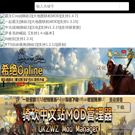
骑砍2:霸主MOD
汉化
共有
623
个
竞技场大修 (Arena Overhaul) 简体/
繁體中文化
下载
霸主功能 总体评价(4.1)
阿特姆的电影式冲锋
(ArtemsCinematicCharges) 简体/繁
下载
霸主功能 总体评价(4.6)