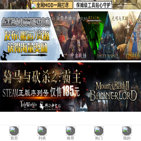
©
骑马与砍杀中文站
首页
列表
推荐
热门
我的