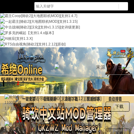
分类
来源
共有
2
个
欧陆帝国1100[支持1.2.12][汉化版]
下载
霸主扩展 总体评价(4.1)
欧陆帝国1100v1.2.10“安娜”整合包
下载
霸主扩展 总体评价(4.3)