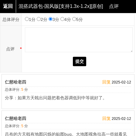
返回
混搭武器包-国风版[支持1.3x-1.2x][原创]
点评
总体评分
1分
2分
3分
4分
5分
点评
*
提交
仁慈哈老四
回复
2025-02-12
总体评分:
5
分
分享：如果方天戟出问题把着色器调低到中等就好了。
仁慈哈老四
回复
2025-02-12
总体评分:
5
分
吕布的方天戟有地图闪烁的贴图bug。大地图视角拉高一些就看见