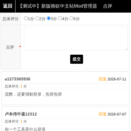
返回
【测试中】新版骑砍中文站Mod管理器
点评
总体评分
1分
2分
3分
4分
5分
点评
*
提交
a1273365936
回复
2026-07-11
总体评分:
1
分
流弊，还要强制登录，告辞告辞
卢本伟牛逼12312
回复
2026-07-07
总体评分:
1
分
你一个工具弄什么登录