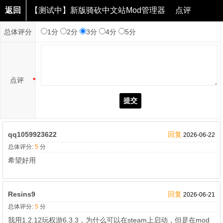
返回
【测试中】新版骑砍中文站Mod管理器
点评
总体评分
1分
2分
3分
4分
5分
点评
*
提交
qq1059923622
回复
2026-06-22
总体评分:
5
分
希望好用
Resins9
回复
2026-06-21
总体评分:
5
分
我用1.2.12玩权游6.3.3，为什么可以在steam上启动，但是在mod