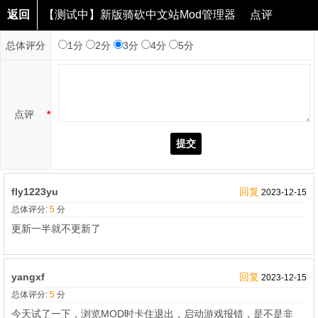
返回
【测试中】新版骑砍中文站Mod管理器
点评
总体评分
1分
2分
3分
4分
5分
点评
*
提交
fly1223yu
回复
2023-12-15
总体评分:
5
分
更新一半就不更新了
yangxf
回复
2023-12-15
总体评分:
5
分
今天试了一下，浏览MOD时卡住退出，启动游戏报错，是不是非