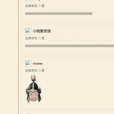
总体评分:
5
星
666666666666666666666666666666666
小尧要变强
总体评分:
5
星
6666666666666666666666666666666666666666666
与
ssww
总体评分:
5
星
砍