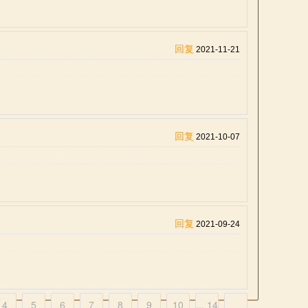
回复
2021-11-21
回复
2021-10-07
回复
2021-09-24
4
5
6
7
8
9
10
... 14