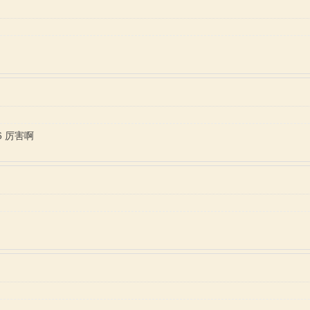
66 厉害啊