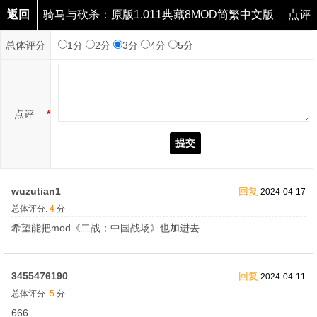
返回
骑马与砍杀：原版1.011典藏8MOD简繁中文版
点评
总体评分
1分
2分
3分
4分
5分
点评
*
提交
wuzutian1
回复
2024-04-17
总体评分:
4
分
希望能把mod《二战；中国战场》也加进去
3455476190
回复
2024-04-11
总体评分:
5
分
666