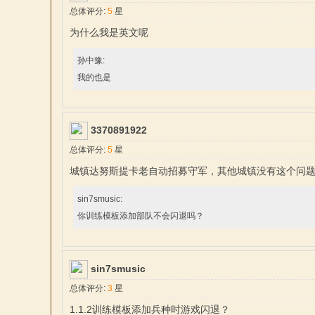
总体评分:
5
星
为什么我是英文呢
孙中豫:
文
我的也是
3370891922
总体评分:
5
星
城镇达努斯提卡老自动招募守军，其他城镇没有这个问题
sin7smusic:
站
你训练模板添加部队不会闪退吗？
sin7smusic
总体评分:
3
星
1.1.2训练模板添加兵种时游戏闪退？