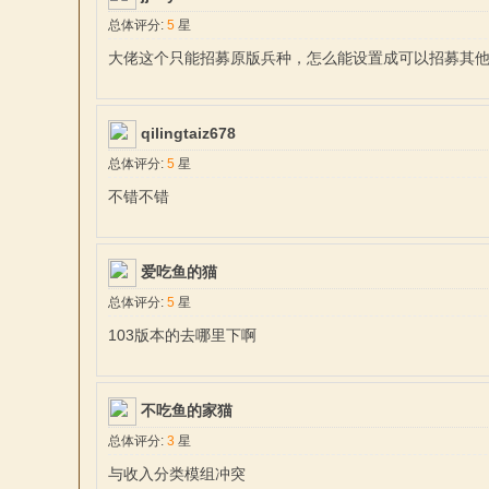
总体评分:
5
星
大佬这个只能招募原版兵种，怎么能设置成可以招募其他
qilingtaiz678
总体评分:
5
星
不错不错
与
爱吃鱼的猫
总体评分:
5
星
103版本的去哪里下啊
不吃鱼的家猫
砍
总体评分:
3
星
与收入分类模组冲突