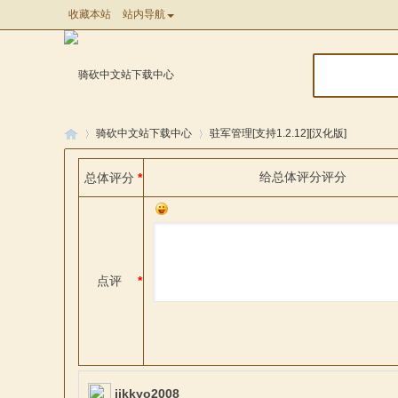
收藏本站
站内导航
骑砍中文站下载中心
驻军管理[支持1.2.12][汉化版]
给
总体评分
评分
总体评分
*
骑
»
»
点评
*
马
jjkkyo2008