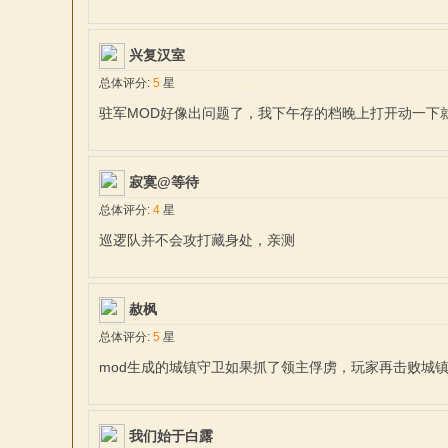
兴复汉室
总体评分:
5
星
驻军MOD好像出问题了，我下午存的档晚上打开动一下就直
杀
寂寞@等待
总体评分:
4
星
巡逻队并不会攻打藏身处，亲测
赦枫
总体评分:
5
星
中
mod生成的城镇守卫如果抓了领主俘虏，玩家再击败城
我们始于白露