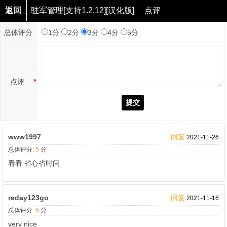
返回
驻军管理[支持1.2.12][汉化版]
点评
总体评分
1分
2分
3分
4分
5分
点评
*
提交
www1997
回复
2021-11-26
总体评分:
5
分
看看 省心省时间
reday123go
回复
2021-11-16
总体评分:
5
分
very nice