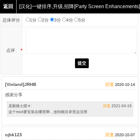
返回
[汉化]一键排序,升级,招降[Party Screen Enhancem
点评
总体评分
1分
2分
3分
4分
5分
点评
*
提交
[Vinland]JRHB
回复
2020-10-14
感谢分享
圣殿骑士团￥:
回复
2021-04-19
这个mod要安装在哪里啊，放到根目录里边没用
ojbk123
回复
2020-10-07