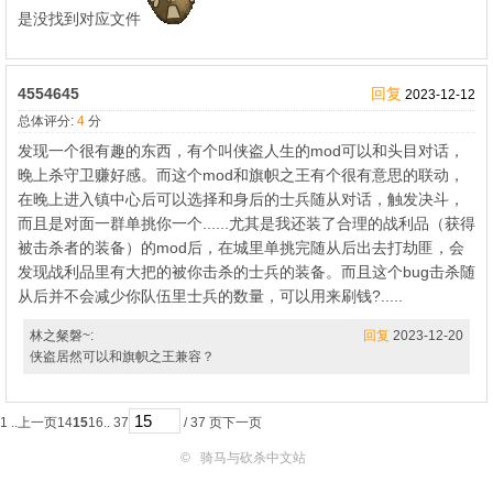
是没找到对应文件
4554645
回复
2023-12-12
总体评分:
4
分
发现一个很有趣的东西，有个叫侠盗人生的mod可以和头目对话，
晚上杀守卫赚好感。而这个mod和旗帜之王有个很有意思的联动，
在晚上进入镇中心后可以选择和身后的士兵随从对话，触发决斗，
而且是对面一群单挑你一个......尤其是我还装了合理的战利品（获得
被击杀者的装备）的mod后，在城里单挑完随从后出去打劫匪，会
发现战利品里有大把的被你击杀的士兵的装备。而且这个bug击杀随
从后并不会减少你队伍里士兵的数量，可以用来刷钱?.....
林之粲磐~:
回复
2023-12-20
侠盗居然可以和旗帜之王兼容？
1 ..
上一页
14
15
16
.. 37
/ 37 页
下一页
©
骑马与砍杀中文站