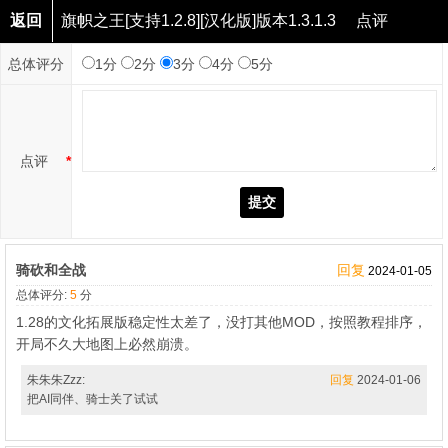
返回
旗帜之王[支持1.2.8][汉化版]版本1.3.1.3
点评
总体评分
1分
2分
3分
4分
5分
点评
*
提交
骑砍和全战
回复
2024-01-05
总体评分:
5
分
1.28的文化拓展版稳定性太差了，没打其他MOD，按照教程排序，
开局不久大地图上必然崩溃。
朱朱朱Zzz:
回复
2024-01-06
把AI同伴、骑士关了试试