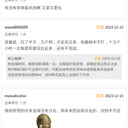
总体评分:
4
分
有没有简单版本的啊 又菜又爱玩
www684209
回复
2023-12-15
总体评分:
3
分
很尴尬，玩了半天，几个档，才反应过来，电脑根本不打，十几个
小时一次集团军都没拉起来，还有不宣战...
林之粲磐~:
回复
2023-12-29
把攻城时间，物资消耗调低一点，后期就打得厉害，前期定居点民兵太多
而AI部队弱打不过就不打的，可配合战争的艺术Mod使用提高开战效率，
当然还有强化AI类Mod，把AI带兵提高上去就打个不停
masabudui
回复
2023-12-15
总体评分:
5
分
领地管理的许多选项没有汉化，我本来想自助汉化的，但找半天还