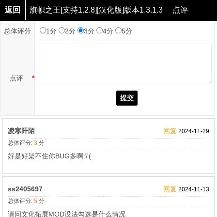
返回
旗帜之王[支持1.2.8][汉化版]版本1.3.1.3
点评
总体评分
1分
2分
3分
4分
5分
点评
*
提交
凌寒阡陌
回复
2024-11-29
总体评分:
3
分
好是好架不住你BUG多啊:\'(
ss2405697
回复
2024-11-13
总体评分:
5
分
请问文化拓展MOD没法勾选是什么情况