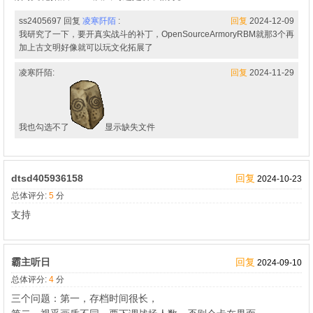
ss2405697 回复
凌寒阡陌
:
回复
2024-12-09
我研究了一下，要开真实战斗的补丁，OpenSourceArmoryRBM就那3个再
加上古文明好像就可以玩文化拓展了
凌寒阡陌:
回复
2024-11-29
我也勾选不了
显示缺失文件
dtsd405936158
回复
2024-10-23
总体评分:
5
分
支持
霸主听日
回复
2024-09-10
总体评分:
4
分
三个问题：第一，存档时间很长，