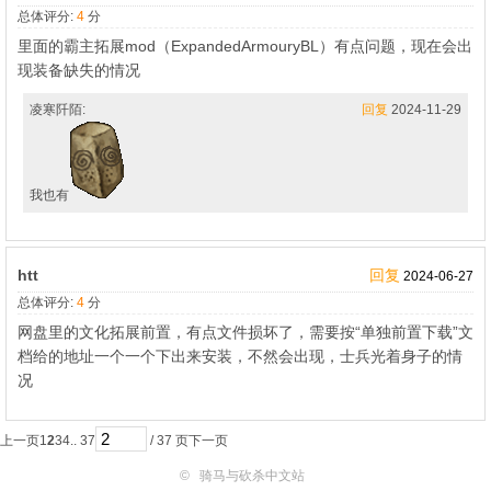
总体评分:
4
分
里面的霸主拓展mod（ExpandedArmouryBL）有点问题，现在会出
现装备缺失的情况
凌寒阡陌:
回复
2024-11-29
我也有
htt
回复
2024-06-27
总体评分:
4
分
网盘里的文化拓展前置，有点文件损坏了，需要按“单独前置下载”文
档给的地址一个一个下出来安装，不然会出现，士兵光着身子的情
况
上一页
1
2
3
4
.. 37
/ 37 页
下一页
©
骑马与砍杀中文站