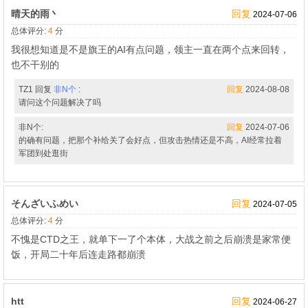
晴天的雨丶
回复
2024-07-06
总体评分:
4
分
我很想知道是不是旗王的AI有点问题，领主一直在两个点来回转，
也不干别的
TZ1 回复
非N个
:
回复
2024-08-08
请问这个问题解决了吗
非N个:
回复
2024-07-06
的确有问题，把那个补给关了会好点，但攻击热情还是不高，AI经常拉着
军团到处逛街
そんざいふめい
回复
2024-07-05
总体评分:
4
分
不愧是CTD之王，就单下一了个本体，大战之前之后崩溃是家常便
饭，开局二十年后连走路都崩溃
htt
回复
2024-06-27