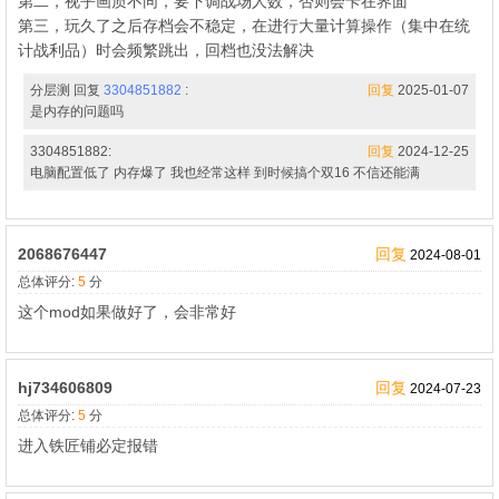
第二，视乎画质不同，要下调战场人数，否则会卡在界面
第三，玩久了之后存档会不稳定，在进行大量计算操作（集中在统
计战利品）时会频繁跳出，回档也没法解决
分层测 回复
3304851882
:
回复
2025-01-07
是内存的问题吗
3304851882:
回复
2024-12-25
电脑配置低了 内存爆了 我也经常这样 到时候搞个双16 不信还能满
2068676447
回复
2024-08-01
总体评分:
5
分
这个mod如果做好了，会非常好
hj734606809
回复
2024-07-23
总体评分:
5
分
进入铁匠铺必定报错