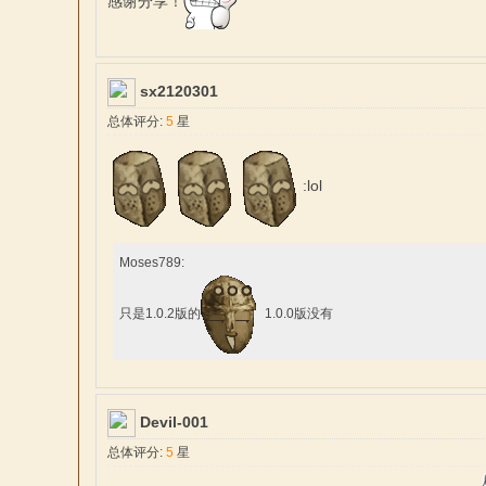
感谢分享！
sx2120301
文
总体评分:
5
星
:lol
Moses789:
只是1.0.2版的
1.0.0版没有
站
Devil-001
总体评分:
5
星