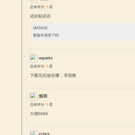
总体评分:
5
星
还好贴还在
MATAO2:
新版本崩溃了吗
与
wpattx
总体评分:
5
星
下载完后放在哪，求指教
焰羽
总体评分:
5
星
大佬6666
砍
G262