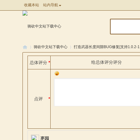
收藏本站
站内导航
骑砍中文站下载中心
打造武器长度间隙BUG修复[支持1.0.2-1.0
给
总体评分
评分
总体评分
*
骑
»
»
点评
*
马
枣园