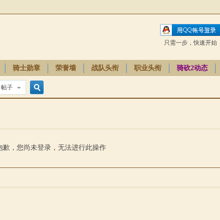
只需一步，快速开始
骑士勋章
荣誉墙
战队头衔
职业头衔
骑砍2动态
帖子
搜
索
抱歉，您尚未登录，无法进行此操作