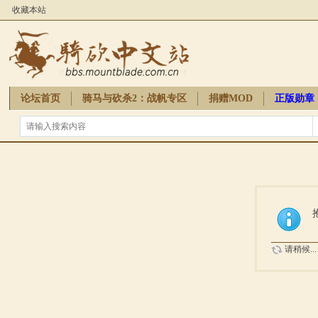
收藏本站
论坛首页
骑马与砍杀2：战帆专区
捐赠MOD
正版勋章
骑砍周边
请稍候...