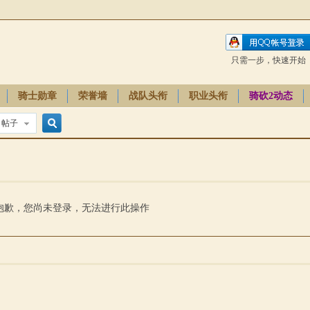
只需一步，快速开始
骑士勋章
荣誉墙
战队头衔
职业头衔
骑砍2动态
帖子
搜
索
抱歉，您尚未登录，无法进行此操作