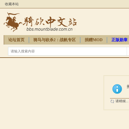
收藏本站
论坛首页
骑马与砍杀2：战帆专区
捐赠MOD
正版勋章
骑砍周边
请稍候...