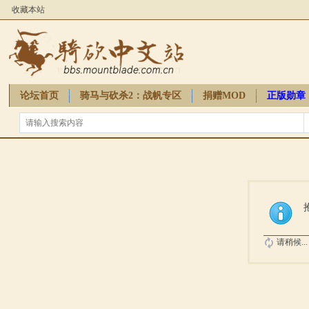
收藏本站
论坛首页
骑马与砍杀2：战帆专区
捐赠MOD
正版勋章
骑砍周边
请稍候...