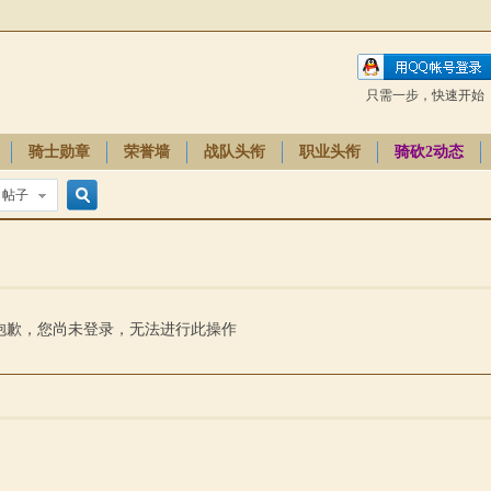
只需一步，快速开始
骑士勋章
荣誉墙
战队头衔
职业头衔
骑砍2动态
帖子
搜
索
抱歉，您尚未登录，无法进行此操作