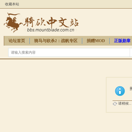
收藏本站
论坛首页
骑马与砍杀2：战帆专区
捐赠MOD
正版勋章
骑砍周边
请稍候...