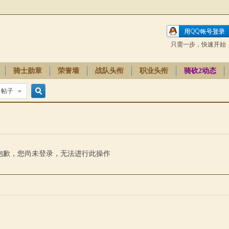
只需一步，快速开始
骑士勋章
荣誉墙
战队头衔
职业头衔
骑砍2动态
帖子
搜
索
抱歉，您尚未登录，无法进行此操作