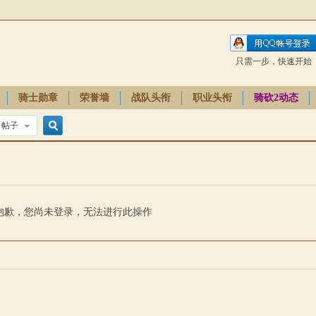
只需一步，快速开始
骑士勋章
荣誉墙
战队头衔
职业头衔
骑砍2动态
帖子
搜
索
抱歉，您尚未登录，无法进行此操作