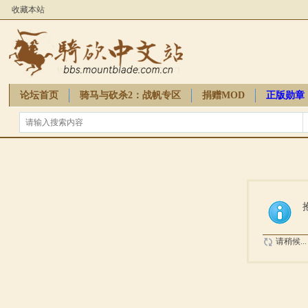
收藏本站
论坛首页
骑马与砍杀2：战帆专区
捐赠MOD
正版勋章
骑砍周边
请稍候...