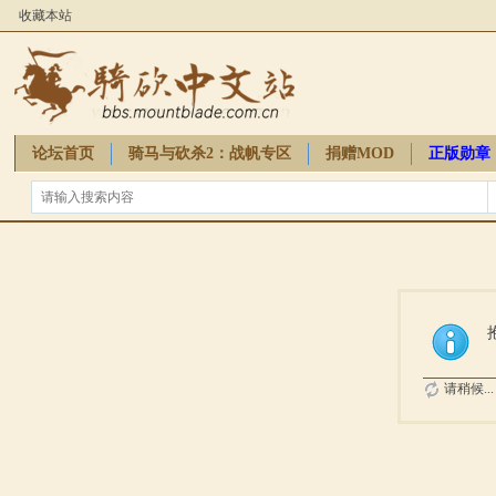
收藏本站
论坛首页
骑马与砍杀2：战帆专区
捐赠MOD
正版勋章
骑砍周边
请稍候...