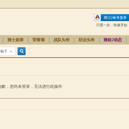
只需一步，快速开始
骑士勋章
荣誉墙
战队头衔
职业头衔
骑砍2动态
帖子
搜
索
抱歉，您尚未登录，无法进行此操作