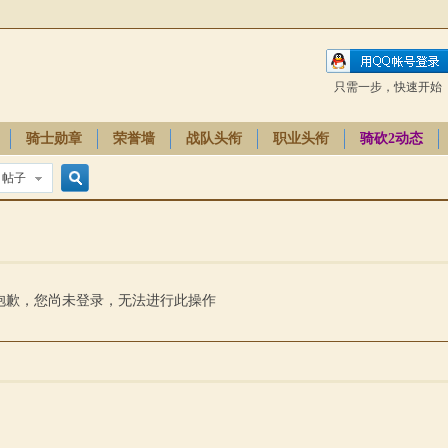
只需一步，快速开始
骑士勋章
荣誉墙
战队头衔
职业头衔
骑砍2动态
帖子
搜
索
抱歉，您尚未登录，无法进行此操作