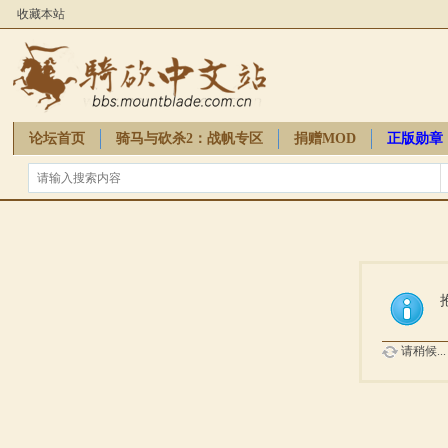
收藏本站
论坛首页
骑马与砍杀2：战帆专区
捐赠MOD
正版勋章
骑砍周边
请稍候...