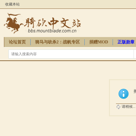
收藏本站
论坛首页
骑马与砍杀2：战帆专区
捐赠MOD
正版勋章
骑砍周边
请稍候...