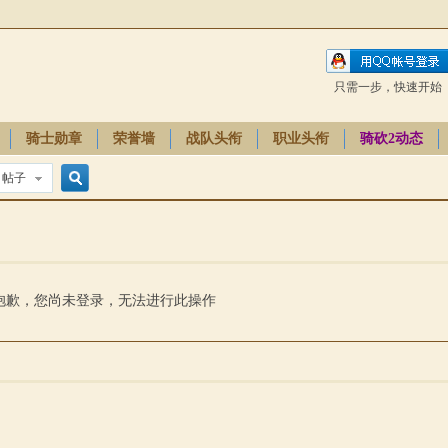
只需一步，快速开始
骑士勋章
荣誉墙
战队头衔
职业头衔
骑砍2动态
帖子
搜
索
抱歉，您尚未登录，无法进行此操作