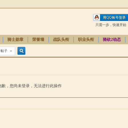
只需一步，快速开始
骑士勋章
荣誉墙
战队头衔
职业头衔
骑砍2动态
帖子
搜
索
抱歉，您尚未登录，无法进行此操作