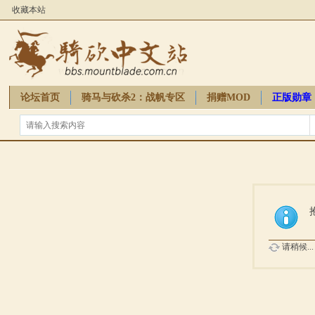
收藏本站
论坛首页
骑马与砍杀2：战帆专区
捐赠MOD
正版勋章
骑砍周边
请稍候...