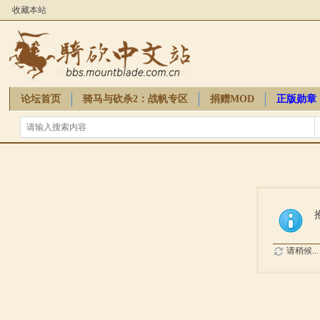
收藏本站
论坛首页
骑马与砍杀2：战帆专区
捐赠MOD
正版勋章
骑砍周边
请稍候...