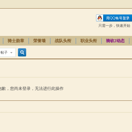
只需一步，快速开始
骑士勋章
荣誉墙
战队头衔
职业头衔
骑砍2动态
帖子
搜
索
抱歉，您尚未登录，无法进行此操作