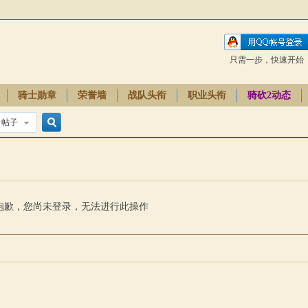
只需一步，快速开始
骑士勋章
荣誉墙
战队头衔
职业头衔
骑砍2动态
帖子
搜
索
抱歉，您尚未登录，无法进行此操作