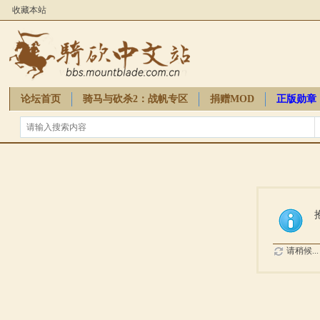
收藏本站
论坛首页
骑马与砍杀2：战帆专区
捐赠MOD
正版勋章
骑砍周边
请稍候...