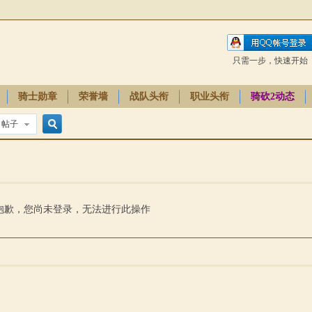
只需一步，快速开始
骑士勋章
荣誉墙
战队头衔
职业头衔
骑砍2动态
帖子
搜
索
抱歉，您尚未登录，无法进行此操作