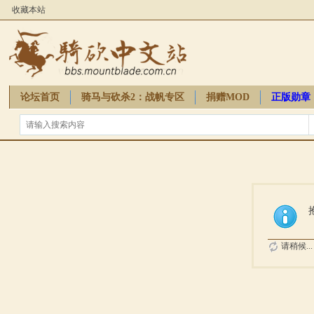
收藏本站
论坛首页
骑马与砍杀2：战帆专区
捐赠MOD
正版勋章
骑砍周边
请稍候...