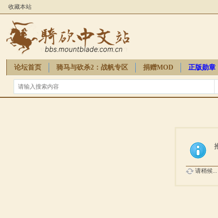
收藏本站
论坛首页
骑马与砍杀2：战帆专区
捐赠MOD
正版勋章
骑砍周边
请稍候...