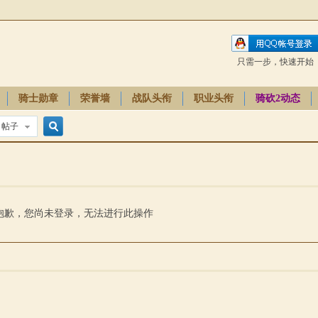
只需一步，快速开始
骑士勋章
荣誉墙
战队头衔
职业头衔
骑砍2动态
帖子
搜
索
抱歉，您尚未登录，无法进行此操作