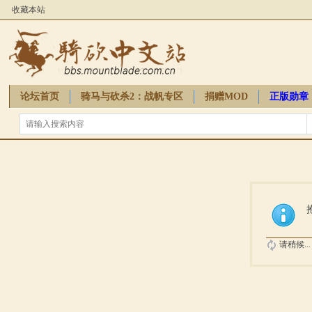
收藏本站
论坛首页
骑马与砍杀2：战帆专区
捐赠MOD
正版勋章
骑砍周边
请稍候...