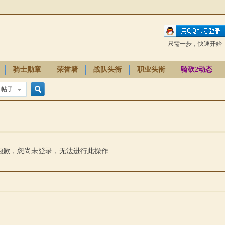
只需一步，快速开始
骑士勋章
荣誉墙
战队头衔
职业头衔
骑砍2动态
帖子
搜
索
抱歉，您尚未登录，无法进行此操作