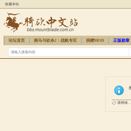
收藏本站
论坛首页
骑马与砍杀2：战帆专区
捐赠MOD
正版勋章
骑砍周边
请稍候...