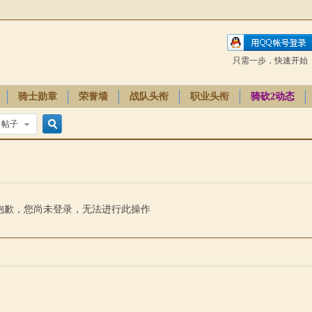
只需一步，快速开始
骑士勋章
荣誉墙
战队头衔
职业头衔
骑砍2动态
帖子
搜
索
抱歉，您尚未登录，无法进行此操作