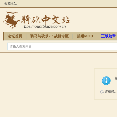
收藏本站
论坛首页
骑马与砍杀2：战帆专区
捐赠MOD
正版勋章
骑砍周边
请稍候...