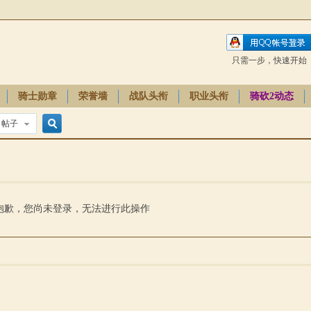
只需一步，快速开始
骑士勋章
荣誉墙
战队头衔
职业头衔
骑砍2动态
帖子
搜
索
抱歉，您尚未登录，无法进行此操作