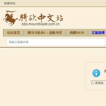
收藏本站
论坛首页
骑马与砍杀2：战帆专区
捐赠MOD
正版勋章
骑砍周边
请稍候...