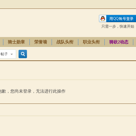
只需一步，快速开始
骑士勋章
荣誉墙
战队头衔
职业头衔
骑砍2动态
帖子
搜
索
抱歉，您尚未登录，无法进行此操作